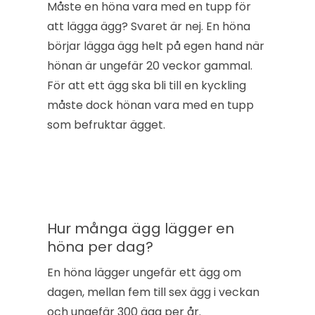
Måste en höna vara med en tupp för
att lägga ägg? Svaret är nej. En höna
börjar lägga ägg helt på egen hand när
hönan är ungefär 20 veckor gammal.
För att ett ägg ska bli till en kyckling
måste dock hönan vara med en tupp
som befruktar ägget.
Hur många ägg lägger en
höna per dag?
En höna lägger ungefär ett ägg om
dagen, mellan fem till sex ägg i veckan
och ungefär 300 ägg per år.