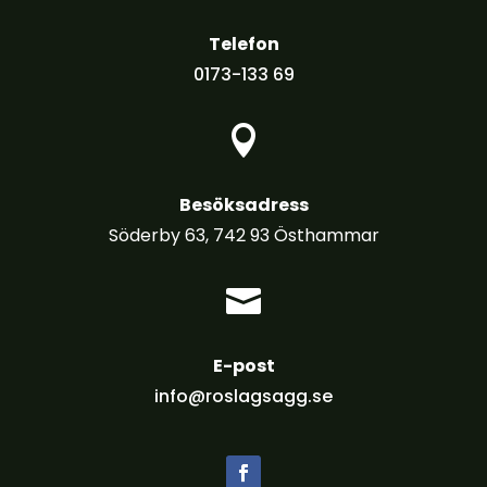
Telefon
0173-133 69

Besöksadress
Söderby 63, 742 93 Östhammar

E-post
info@roslagsagg.se