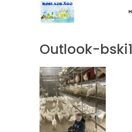
H
Outlook-bski1l